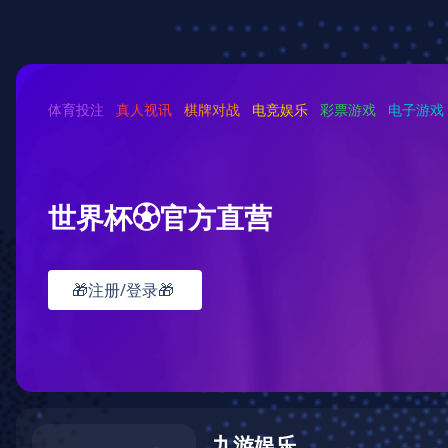
立即注册
开云kaiyun网站
官网
数据平台
开云KAIYUN网站 OFFICIAL WEBSITE
自2022年创立以来，
开云kaiyun网站
致力于为用
洲杯、LPL在内的热门赛事直播与数据服务，广