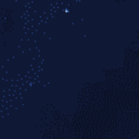
应效率与数据稳定性。
风控识别成功率
99.2%