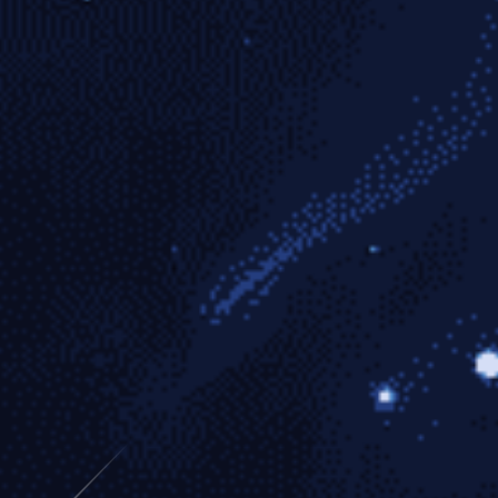
平均页面加载