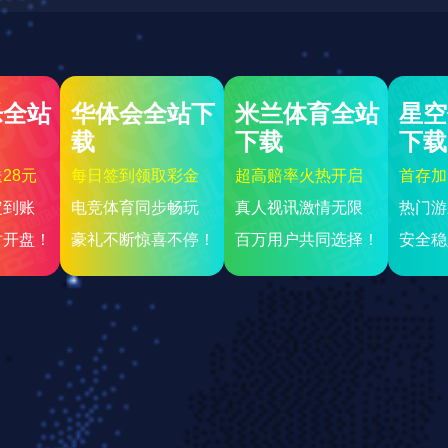
上、安全高效
”的理念，持续优化产品架构与内容体验，致力于