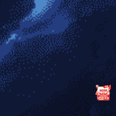
配日志溯源功能，协助事后安全验证与应急响应。
时分析处理，防止可疑操作对平台正常秩序造成干
验。