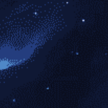
v6.3.0 · 发布于 2025年10月
新增跨设备同步机制，收藏与偏好可随账号迁
推荐系统升级，结合用户习惯提供个性化赛事
新增教学视频栏目，涵盖常见赛制与操作流程，适合
修复部分小屏机型按钮显示异常问题。
v6.2.0 · 发布于 2025年8月
v6.1.3 · 发布于 2025年6月