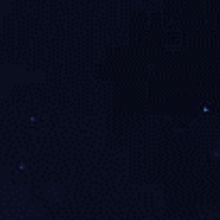
使命
网站平台，我们始终以科技驱动、服务导向为核心，
信赖的体育数据与直播生态。
yun开云官方网页版-kaiyun开云(中国)积极拓
需求为目标，逐步形成独有的技术优势与服务口